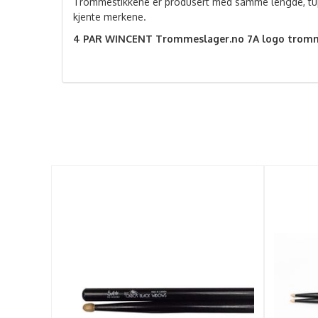
Trommestikkene er produsert med samme lengde, tu
kjente merkene.
4 PAR WINCENT Trommeslager.no 7A logo tromm