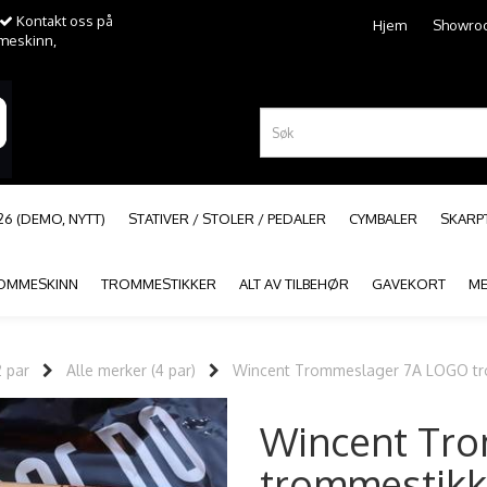
Kontakt oss på
Hjem
Showro
mmeskinn,
26 (DEMO, NYTT)
STATIVER / STOLER / PEDALER
CYMBALER
SKAR
OMMESKINN
TROMMESTIKKER
ALT AV TILBEHØR
GAVEKORT
ME
2 par
Alle merker (4 par)
Wincent Trommeslager 7A LOGO tro
Wincent Tr
trommestikke