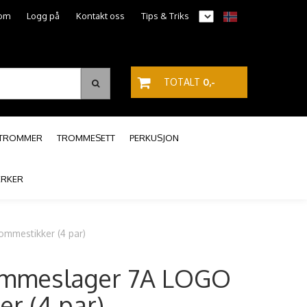
om
Logg på
Kontakt oss
Tips & Triks
TOTALT
0,-
PTROMMER
TROMMESETT
PERKUSJON
RKER
mmestikker (4 par)
ommeslager 7A LOGO
r (4 par)