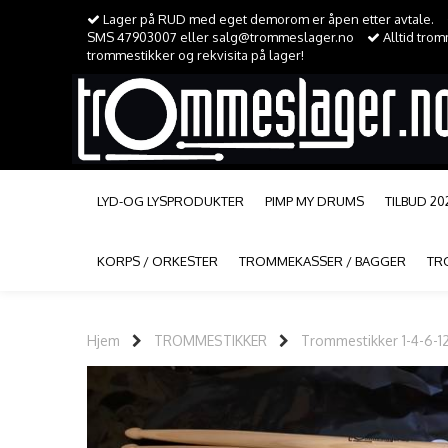
Lager på RUD med eget demorom er åpen etter avtale.
SMS 47903007 eller salg@trommeslager.no
Alltid tro
trommestikker og rekvisita på lager!
LYD-OG LYSPRODUKTER
PIMP MY DRUMS
TILBUD 20
KORPS / ORKESTER
TROMMEKASSER / BAGGER
TR
Hjem
TROMMESTIKKER
Trommestikker 1-4-6-1