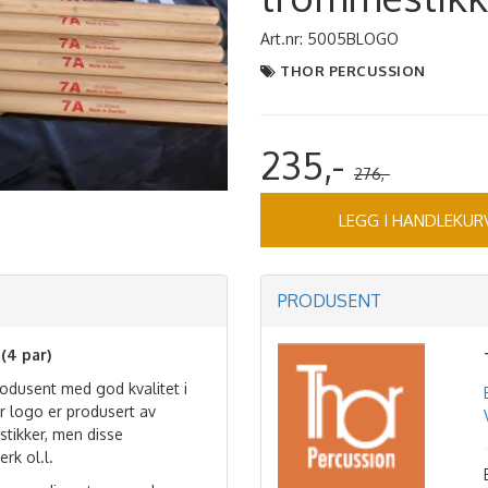
Art.nr:
5005BLOGO
THOR PERCUSSION
235,-
276,-
LEGG I HANDLEKUR
PRODUSENT
4 par)
odusent med god kvalitet i
 logo er produsert av
tikker, men disse
erk ol.l.