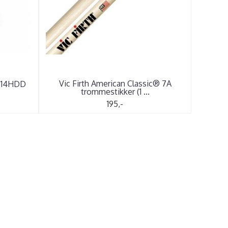
Vic Firth American Classic® 7A
 B14HDD
trommestikker (1 ...
195,-