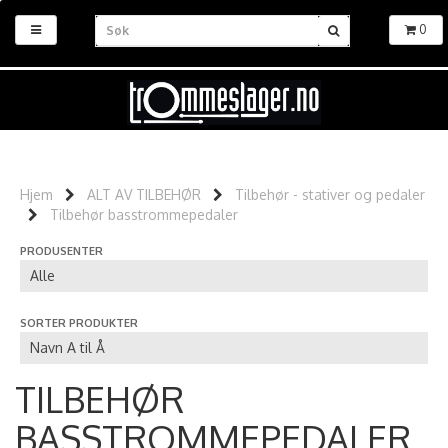
0
Hjem
ALT AV TILBEHØR
Tilbehør - stativer og pedaler
Tilbehør basstrommepedaler
PRODUSENTER
SORTER PRODUKTER
TILBEHØR
BASSTROMMEPEDALER