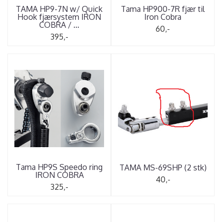
TAMA HP9-7N w/ Quick
Tama HP900-7R fjær til
Hook fjærsystem IRON
Iron Cobra
COBRA / ...
60,-
395,-
Tama HP9S Speedo ring
TAMA MS-69SHP (2 stk)
IRON COBRA
40,-
325,-