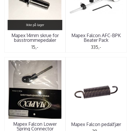
Ikke på lager
Mapex 14mm skrue for
Mapex Falcon AFC-BPK
basstrommepedaler
Beater Pack
15,-
335,-
Mapex Falcon Lower
Mapex Falcon pedalfjær
Spring Connector