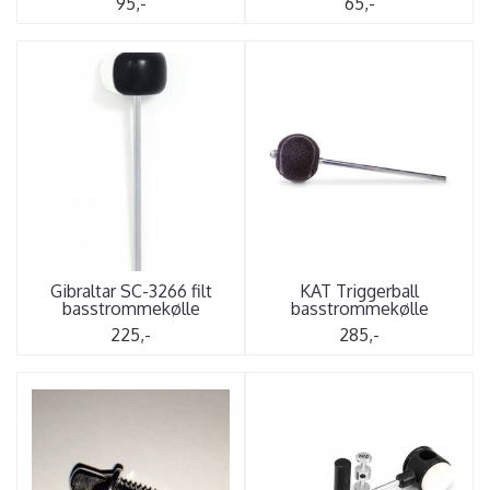
95,-
65,-
Gibraltar SC-3266 filt
KAT Triggerball
basstrommekølle
basstrommekølle
225,-
285,-