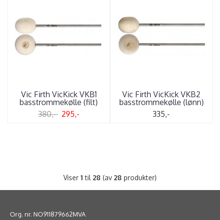
Vic Firth VicKick VKB1
Vic Firth VicKick VKB2
basstrommekølle (filt)
basstrommekølle (lønn)
380,-
295,-
335,-
Viser
1
til
28
(av
28
produkter)
Org. nr. NO911879662MVA