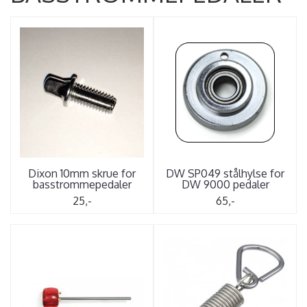
Dixon 10mm skrue for
DW SP049 stålhylse for
basstrommepedaler
DW 9000 pedaler
25,-
65,-