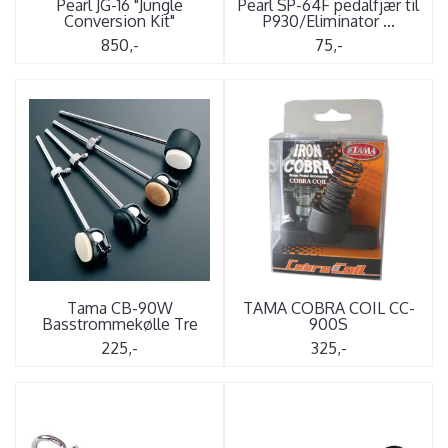
Pearl JG-16 "Jungle
Pearl SP-64F pedalfjær til
Conversion Kit"
P930/Eliminator ...
850,-
75,-
Tama CB-90W
TAMA COBRA COIL CC-
Basstrommekølle Tre
900S
225,-
325,-