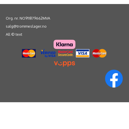
Org. nr. NO911879662MVA
salg@trommeslager.no
All © text