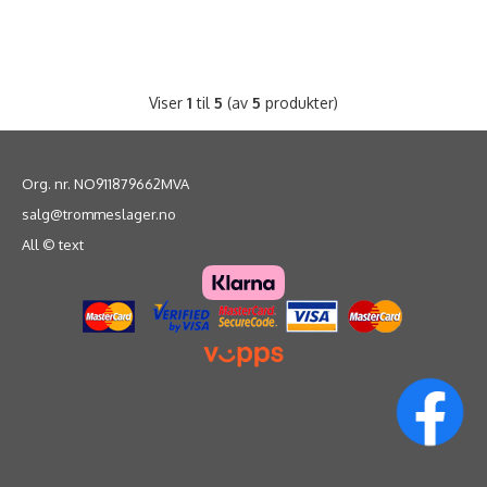
Viser
1
til
5
(av
5
produkter)
Org. nr. NO911879662MVA
salg@trommeslager.no
All © text