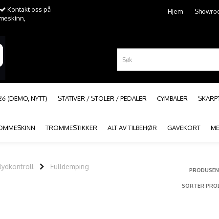
Kontakt oss på
Hjem
Showro
mmeskinn,
26 (DEMO, NYTT)
STATIVER / STOLER / PEDALER
CYMBALER
SKAR
OMMESKINN
TROMMESTIKKER
ALT AV TILBEHØR
GAVEKORT
ME
ydkontroll
Fulldemping
PRODUSEN
SORTER PRO