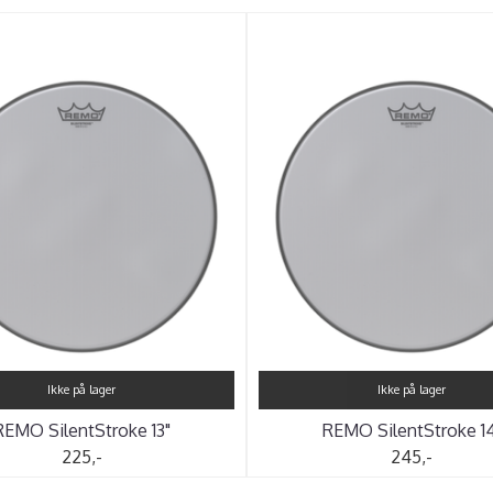
Ikke på lager
Ikke på lager
REMO SilentStroke 13"
REMO SilentStroke 14
225,-
245,-