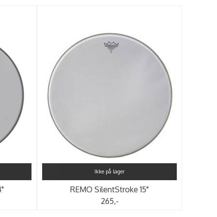
Ikke på lager
"
REMO SilentStroke 15"
265,-