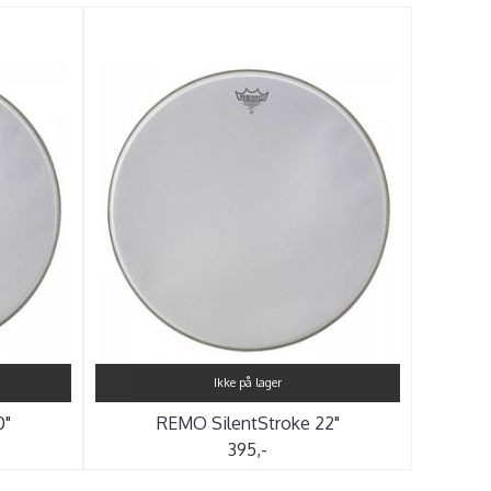
Ikke på lager
0"
REMO SilentStroke 22"
395,-