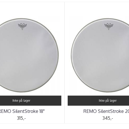
Ikke på lager
Ikke på lager
REMO SilentStroke 18"
REMO SilentStroke 2
315,-
345,-