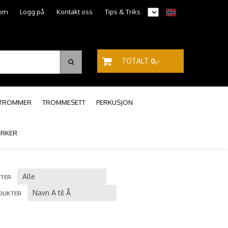
om
Logg på
Kontakt oss
Tips & Triks
TOTALT
0,-
PTROMMER
TROMMESETT
PERKUSJON
RKER
TER
DUKTER