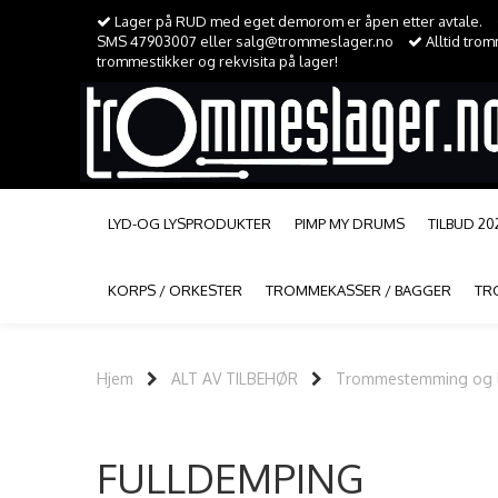
Lager på RUD med eget demorom er åpen etter avtale.
SMS 47903007 eller salg@trommeslager.no
Alltid tro
trommestikker og rekvisita på lager!
LYD-OG LYSPRODUKTER
PIMP MY DRUMS
TILBUD 20
KORPS / ORKESTER
TROMMEKASSER / BAGGER
TR
Hjem
ALT AV TILBEHØR
Trommestemming og l
FULLDEMPING