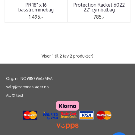
PR 18" x 16
Protection Racket 6022
basstrommebag
22" cymbalbag
1.495,-
785,-
Viser
1
til
2
(av
2
produkter)
Org. nr. NO911879662MVA
salg@trommeslager.no
All © text