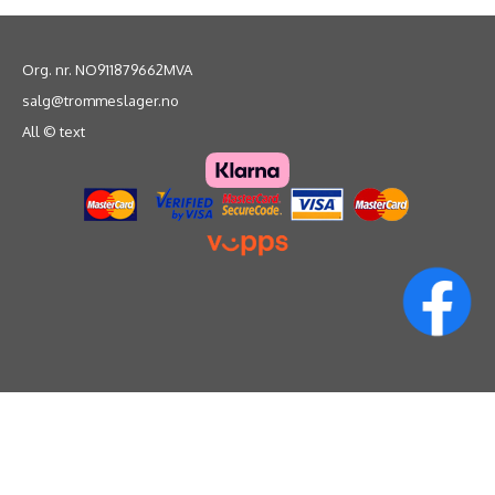
Org. nr. NO911879662MVA
salg@trommeslager.no
All © text