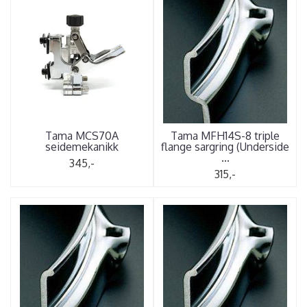
Tama MCS70A
Tama MFH14S-8 triple
seidemekanikk
flange sargring (Underside
...
345,-
315,-