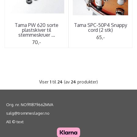
Tama PW 620 sorte
Tama SPC-50P4 Snappy
plastskiver til
cord (2 stk)
stemmeskruer ...
65,-
70,-
Viser
1
til
24
(av
24
produkter)
Org. nr. NO911879662MVA
salg@trommeslager.no
All © text