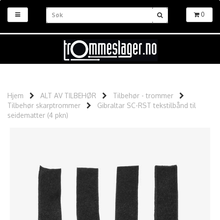
0
Hjem
ALT AV TILBEHØR
Tilbehør - trommer
Tilbehør skarptrommer
Gibraltar SC-RST tekstilbånd til
seidematter (4 pkn)