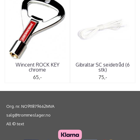
Wincent ROCK KEY
Gibraltar SC seidetråd (6
chrome
stk)
65,-
75,-
Org. nr. NO911879662MVA
salg@trommeslager.no
All © text