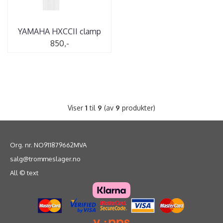
YAMAHA HXCCII clamp
850,-
Viser
1
til
9
(av
9
produkter)
Org. nr. NO911879662MVA
salg@trommeslager.no
All © text