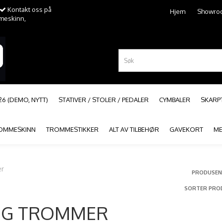
Kontakt oss på
Hjem
Showro
mmeskinn,
26 (DEMO, NYTT)
STATIVER / STOLER / PEDALER
CYMBALER
SKAR
OMMESKINN
TROMMESTIKKER
ALT AV TILBEHØR
GAVEKORT
ME
er
PRODUSEN
SORTER PRO
OG TROMMER