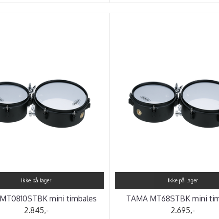
Ikke på lager
Ikke på lager
MT0810STBK mini timbales
TAMA MT68STBK mini tim
2.845,-
2.695,-