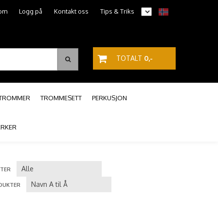
om
Logg på
Kontakt oss
Tips & Triks
TOTALT
0,-
PTROMMER
TROMMESETT
PERKUSJON
RKER
TER
DUKTER