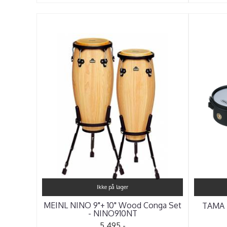
Ikke på lager
MEINL NINO 9"+ 10" Wood Conga Set
TAMA 
- NINO910NT
5.495,-