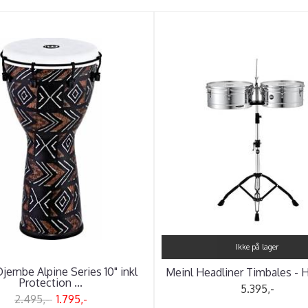
Ikke på lager
jembe Alpine Series 10" inkl
Meinl Headliner Timbales - 
Protection ...
5.395,-
2.495,-
1.795,-