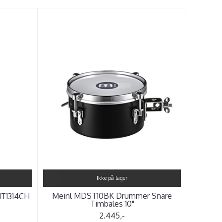
Ikke på lager
Meinl MDST10BK Drummer Snare
HT1314CH
Timbales 10"
2.445,-