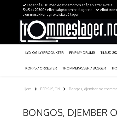
Lager på RUD med eget demorom er åpen etter avtale.
SMS 47903007 eller salg@trommeslager.no
Alltid tro
trommestikker og rekvisita på lager!
LYD-OG LYSPRODUKTER
PIMP MY DRUMS
TILBUD 20
KORPS / ORKESTER
TROMMEKASSER / BAGGER
TR
Hjem
PERKUSJON
Bongos, djember og tromm
BONGOS, DJEMBER 