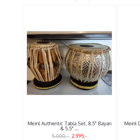
Meinl Authentic Tabla Set, 8.5" Bayan
Meinl D
& 5.5" ...
5.000,-
2.995,-