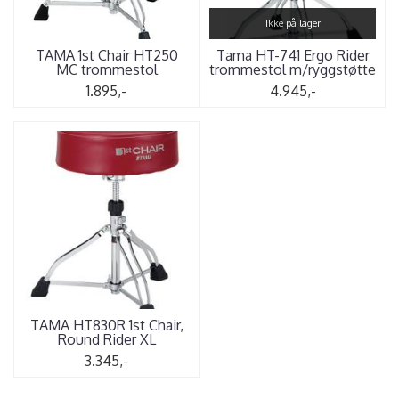
Ikke på lager
TAMA 1st Chair HT250
Tama HT-741 Ergo Rider
MC trommestol
trommestol m/ryggstøtte
1.895,-
4.945,-
TAMA HT830R 1st Chair,
Round Rider XL
3.345,-