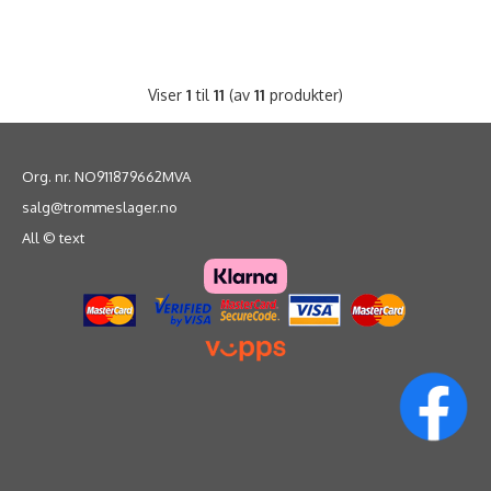
Viser
1
til
11
(av
11
produkter)
Org. nr. NO911879662MVA
salg@trommeslager.no
All © text