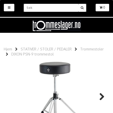
0
Hjem
STATIVER / STOLER / PEDALER
Trommestoler
DIXON PSN-9 trommestol
Next