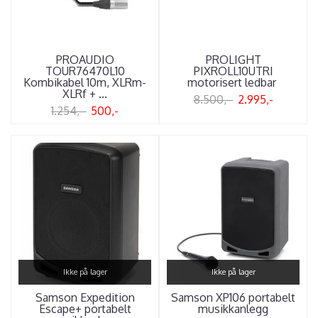
PROAUDIO
PROLIGHT
TOUR76470L10
PIXROLL10UTRI
Kombikabel 10m, XLRm-
motorisert ledbar
XLRf + ...
8.500,-
2.995,-
1.254,-
500,-
Ikke på lager
Ikke på lager
Samson Expedition
Samson XP106 portabelt
Escape+ portabelt
musikkanlegg