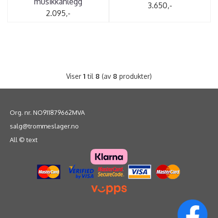
musikkanlegg
3.650,-
2.095,-
Viser
1
til
8
(av
8
produkter)
Org. nr. NO911879662MVA
salg@trommeslager.no
All © text