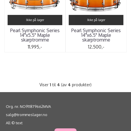
Ikke på lager
Ikke på lager
Pearl Symphonic Series
Pearl Symphonic Series
14"x5.5" Maple
14"x6.5" Maple
skarptromme
skarptromme
11.995,-
12.500,-
Viser
1
til
4
(av
4
produkter)
Org. nr. NO911879662MVA
salg@trommeslager.no
All © text