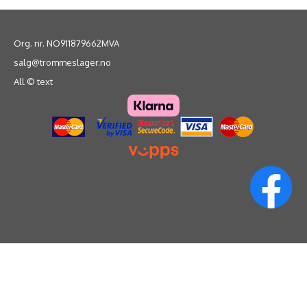
Org. nr. NO911879662MVA
salg@trommeslager.no
All © text