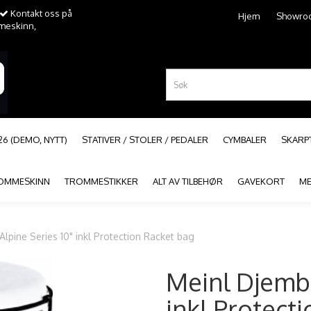
Kontakt oss på
Hjem
Showro
mmeskinn,
26 (DEMO, NYTT)
STATIVER / STOLER / PEDALER
CYMBALER
SKAR
OMMESKINN
TROMMESTIKKER
ALT AV TILBEHØR
GAVEKORT
ME
lpine Series 10" inkl Protection Racket bag
Meinl Djembe
inkl Protect