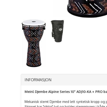
INFORMASJON
Meinl Djembe Alpine Series 10" ADJ10-KA + PRO b
Mekanisk stemt Djembe med lett syntetisk kropp og pa
Skinnet har "riktig" lyd og holder stemmingen i både 