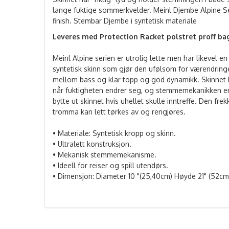
lange fuktige sommerkvelder. Meinl Djembe Alpine Se
finish. Stembar Djembe i syntetisk materiale
Leveres med Protection Racket polstret proff bag 1
Meinl Alpine serien er utrolig lette men har likevel e
syntetisk skinn som gjør den ufølsom for værendrin
mellom bass og klar topp og god dynamikk. Skinnet
når fuktigheten endrer seg, og stemmemekanikken er st
bytte ut skinnet hvis uhellet skulle inntreffe. Den frek
tromma kan lett tørkes av og rengjøres.
• Materiale: Syntetisk kropp og skinn.
• Ultralett konstruksjon.
• Mekanisk stemmemekanisme.
• Ideell for reiser og spill utendørs.
• Dimensjon: Diameter 10 "(25,40cm) Høyde 21" (52cm