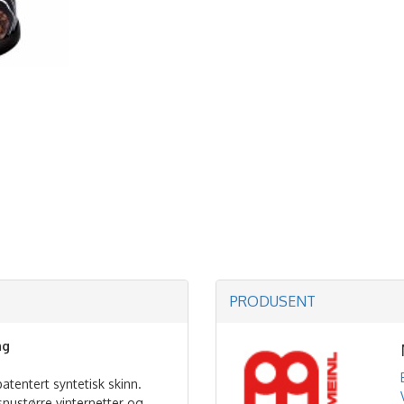
PRODUSENT
ag
tentert syntetisk skinn.
snustørre vinternetter og