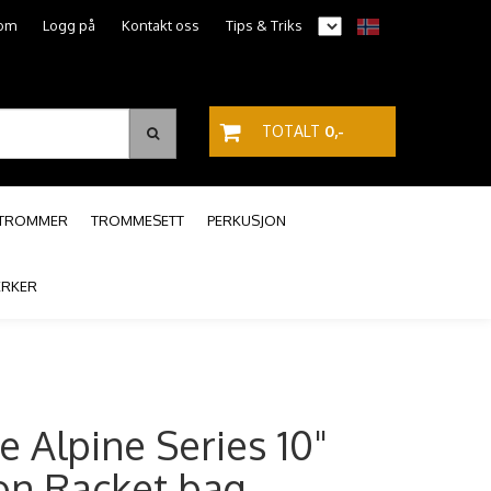
om
Logg på
Kontakt oss
Tips & Triks
TOTALT
0,-
PTROMMER
TROMMESETT
PERKUSJON
RKER
 Alpine Series 10"
ion Racket bag