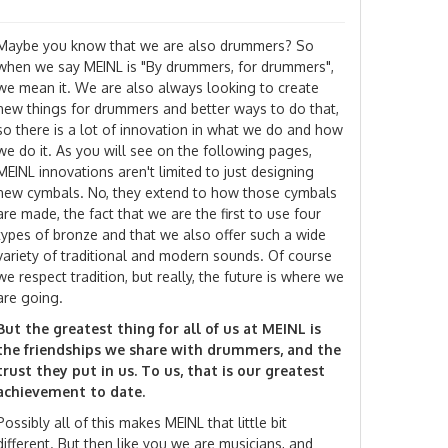
Maybe you know that we are also drummers? So
when we say MEINL is "By drummers, for drummers",
we mean it. We are also always looking to create
new things for drummers and better ways to do that,
so there is a lot of innovation in what we do and how
we do it. As you will see on the following pages,
MEINL innovations aren't limited to just designing
new cymbals. No, they extend to how those cymbals
are made, the fact that we are the first to use four
types of bronze and that we also offer such a wide
variety of traditional and modern sounds. Of course
we respect tradition, but really, the future is where we
are going.
But the greatest thing for all of us at MEINL is
the friendships we share with drummers, and the
trust they put in us. To us, that is our greatest
achievement to date.
Possibly all of this makes MEINL that little bit
different. But then like you we are musicians, and