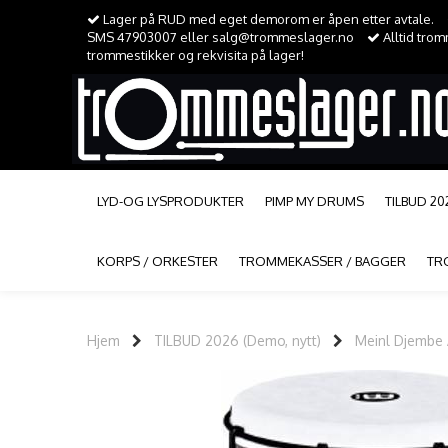
Lager på RUD med eget demorom er åpen etter avtale.
SMS 47903007 eller salg@trommeslager.no
Alltid tro
trommestikker og rekvisita på lager!
LYD-OG LYSPRODUKTER
PIMP MY DRUMS
TILBUD 20
KORPS / ORKESTER
TROMMEKASSER / BAGGER
TR
Hjem
TILBUD 2026 (Demo, nytt)
Meinl Djembe A