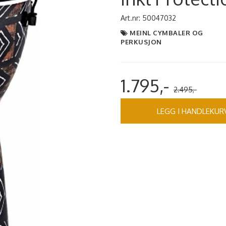
Art.nr:
50047032
MEINL CYMBALER OG
PERKUSJON
1.795,-
2.495,-
LEGG I HANDLEKUR