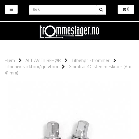
0
Hjem
ALT AV TILBEHØR
Tilbehør - trommer
Tilbehør racktom/gulvtom
Gibraltar 4C stemmeskruer (6 x
41 mm)