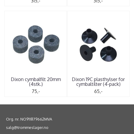
315,-
315,-
Dixon cymbalfilt 20mm
Dixon 19C plasthylser for
(4stk.)
cymbaltilter (4-pack)
75,-
65,-
Org. nr. NO911879662MVA
salg@trommeslager.no