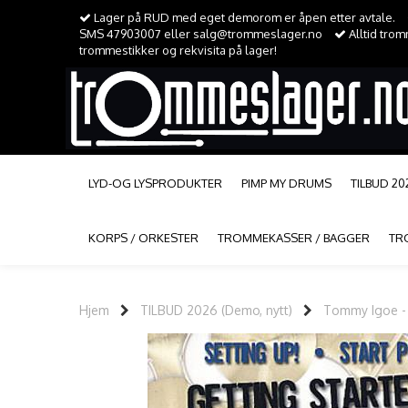
Lager på RUD med eget demorom er åpen etter avtale.
SMS 47903007 eller salg@trommeslager.no
Alltid tro
trommestikker og rekvisita på lager!
LYD-OG LYSPRODUKTER
PIMP MY DRUMS
TILBUD 20
KORPS / ORKESTER
TROMMEKASSER / BAGGER
TR
Hjem
TILBUD 2026 (Demo, nytt)
Tommy Igoe - 