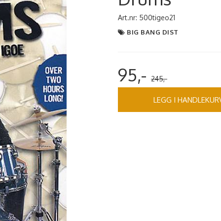
Art.nr:
500tigeo21
BIG BANG DIST
95,-
245,-
LEGG I HANDLEKUR