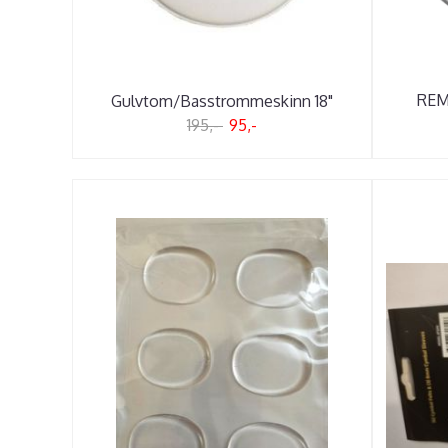
REM
Gulvtom/Basstrommeskinn 18"
195,-
95,-