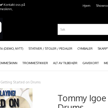
Kontakt oss på
Hjem
Showro
mmeskinn,
26 (DEMO, NYTT)
STATIVER / STOLER / PEDALER
CYMBALER
SKAR
OMMESKINN
TROMMESTIKKER
ALT AV TILBEHØR
GAVEKORT
ME
Getting Started on Drums
Tommy Igoe -
Drums