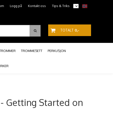
om
Logg på
Kontakt oss
Tips & Triks
TOTALT
0,-
PTROMMER
TROMMESETT
PERKUSJON
RKER
 Getting Started on