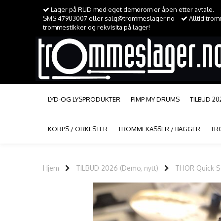
Lager på RUD med eget demorom er åpen etter avtale.
SMS 47903007 eller salg@trommeslager.no
Alltid tro
trommestikker og rekvisita på lager!
LYD-OG LYSPRODUKTER
PIMP MY DRUMS
TILBUD 20
KORPS / ORKESTER
TROMMEKASSER / BAGGER
TR
Hjem
TILBUD 2026 (Demo, nytt)
THOR Quick Set