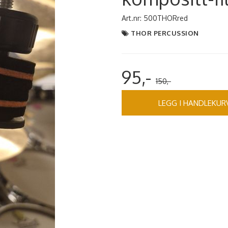
Art.nr:
500THORred
THOR PERCUSSION
95,-
150,-
LEGG I HANDLEKUR