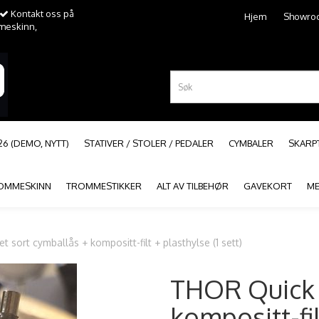
Kontakt oss på
Hjem
Showro
mmeskinn,
26 (DEMO, NYTT)
STATIVER / STOLER / PEDALER
CYMBALER
SKAR
OMMESKINN
TROMMESTIKKER
ALT AV TILBEHØR
GAVEKORT
ME
 sort cymballås + kompositt-filt + plasthylse (1 sett)
THOR Quick 
kompositt-fil