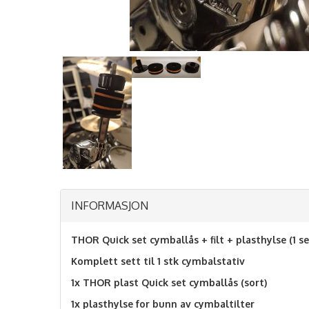
INFORMASJON
THOR Quick set cymballås + filt + plasthylse (1 se
Komplett sett til 1 stk cymbalstativ
1x THOR plast Quick set cymballås (sort)
1x plasthylse for bunn av cymbaltilter