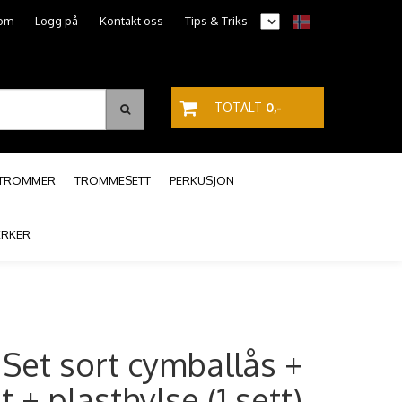
om
Logg på
Kontakt oss
Tips & Triks
TOTALT
0,-
PTROMMER
TROMMESETT
PERKUSJON
RKER
Set sort cymballås +
t + plasthylse (1 sett)