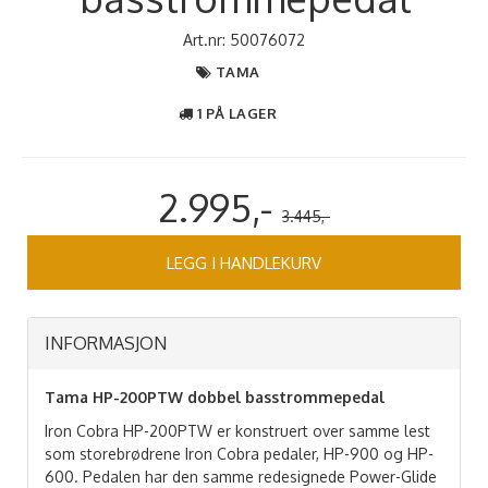
Art.nr:
50076072
TAMA
1 PÅ LAGER
2.995,-
3.445,-
LEGG I HANDLEKURV
INFORMASJON
Tama HP-200PTW dobbel basstrommepedal
Iron Cobra HP-200PTW er konstruert over samme lest
som storebrødrene Iron Cobra pedaler, HP-900 og HP-
600. Pedalen har den samme redesignede Power-Glide