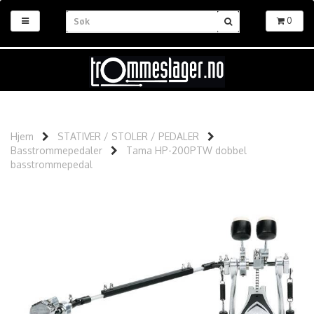
0
Hjem
STATIVER / STOLER / PEDALER
Basstrommepedaler
Tama HP-200PTW dobbel
basstrommepedal