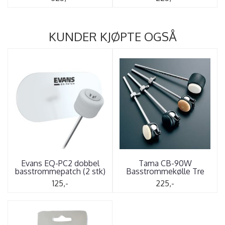
KUNDER KJØPTE OGSÅ
Evans EQ-PC2 dobbel
Tama CB-90W
basstrommepatch (2 stk)
Basstrommekølle Tre
125,-
225,-