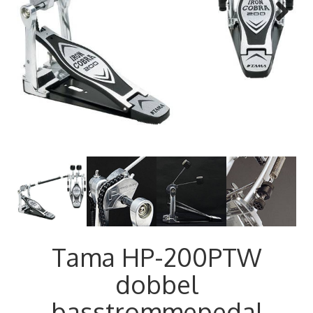
Next
Tama HP-200PTW
dobbel
basstrommepedal