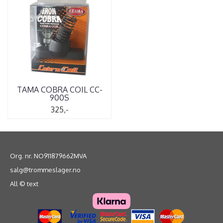
TAMA COBRA COIL CC-
900S
325,-
Org. nr. NO911879662MVA
salg@trommeslager.no
All © text