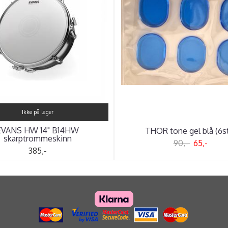
Ikke på lager
EVANS HW 14" B14HW
THOR tone gel blå (6s
skarptrommeskinn
90,-
65,-
385,-