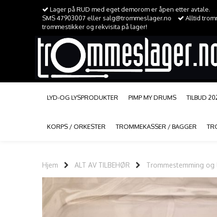
Lager på RUD med eget demorom er åpen etter avtale.
SMS 47903007 eller salg@trommeslager.no
Alltid tro
trommestikker og rekvisita på lager!
LYD-OG LYSPRODUKTER
PIMP MY DRUMS
TILBUD 20
KORPS / ORKESTER
TROMMEKASSER / BAGGER
TR
Hjem
ALT AV TILBEHØR
Trommestemming og l