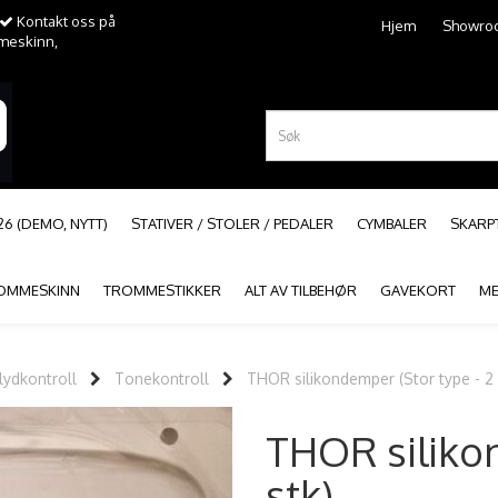
Kontakt oss på
Hjem
Showro
mmeskinn,
26 (DEMO, NYTT)
STATIVER / STOLER / PEDALER
CYMBALER
SKAR
OMMESKINN
TROMMESTIKKER
ALT AV TILBEHØR
GAVEKORT
ME
ydkontroll
Tonekontroll
THOR silikondemper (Stor type - 2 
THOR silikon
stk)