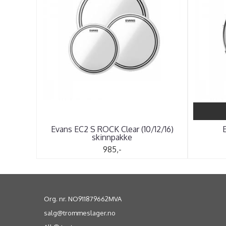
Evans EC2 S ROCK Clear (10/12/16)
skinnpakke
985,-
Org. nr. NO911879662MVA
salg@trommeslager.no