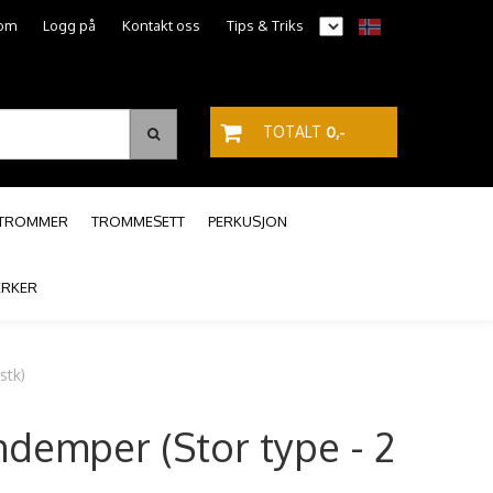
om
Logg på
Kontakt oss
Tips & Triks
TOTALT
0,-
PTROMMER
TROMMESETT
PERKUSJON
RKER
stk)
demper (Stor type - 2