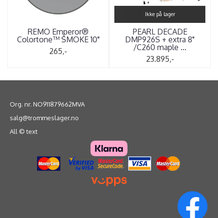
Ikke på lager
REMO Emperor®
PEARL DECADE
Colortone™ SMOKE 10"
DMP926S + extra 8"
/C260 maple ...
265,-
23.895,-
Org. nr. NO911879662MVA
salg@trommeslager.no
All © text