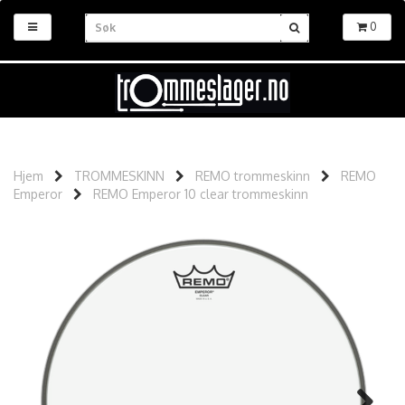
0
Hjem
TROMMESKINN
REMO trommeskinn
REMO
Emperor
REMO Emperor 10 clear trommeskinn