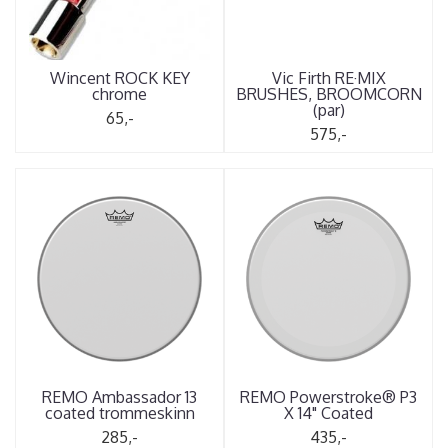
Wincent ROCK KEY
Vic Firth RE·MIX
chrome
BRUSHES, BROOMCORN
(par)
65,-
575,-
REMO Ambassador 13
REMO Powerstroke® P3
coated trommeskinn
X 14" Coated
285,-
435,-