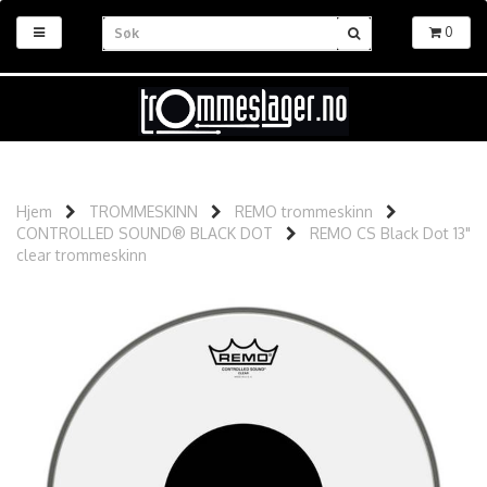
0
Hjem
TROMMESKINN
REMO trommeskinn
CONTROLLED SOUND® BLACK DOT
REMO CS Black Dot 13"
clear trommeskinn