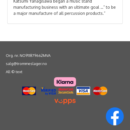
Katsumi Yanagisawa began a music stand
manufacturing business with an ultimate goal …” to be
a major manufacture of all percussion products.”
Org. nr. NO911879662MVA
salg@trommeslager.no
All © text