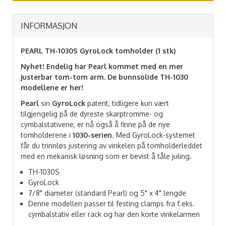
INFORMASJON
PEARL TH-1030S GyroLock tomholder (1 stk)
Nyhet! Endelig har Pearl kommet med en mer
justerbar tom-tom arm. De bunnsolide TH-1030
modellene er her!
Pearl
sin
GyroLock
patent, tidligere kun vært
tilgjengelig på de dyreste skarptromme- og
cymbalstativene, er nå også å finne på de nye
tomholderene i
1030-serien
. Med GyroLock-systemet
får du trinnløs justering av vinkelen på tomholderleddet
med en mekanisk løsning som er bevist å tåle juling.
TH-1030S
GyroLock
7/8" diameter (standard Pearl) og 5" x 4" lengde
Denne modellen passer til festing clamps fra f.eks.
cymbalstativ eller rack og har den korte vinkelarmen