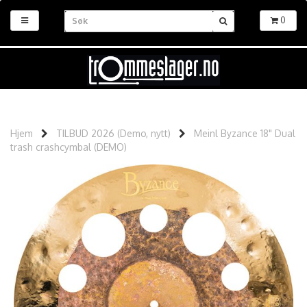
0
Hjem
TILBUD 2026 (Demo, nytt)
Meinl Byzance 18" Dual
trash crashcymbal (DEMO)