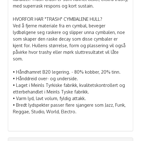
med superrask respons og kort sustain.
HVORFOR HAR "TRASH" CYMBALENE HULL?
Ved å fjerne materiale fra en cymbal, beveger
lydbølgene seg raskere og slipper unna cymbalen, noe
som skaper den raske decay som disse cymbaler er
kjent for. Hullens størrelse, form og plassering vil også
påvirke hvor trashy eller mørk sluttresultatet vil låte
som.
• Håndhamret B20 legering. - 80% kobber, 20% tinn.
• Hånddreid over- og underside.
• Laget i Meinls Tyrkiske fabrikk, kvalitetskontrollert og
etterbehandlet i Meinls Tyske fabrikk.
• Varm lyd, lavt volum, fyldig attakk.
• Bredt lydspekter passer flere sjangere som Jazz, Funk,
Reggae, Studio, World, Electro.