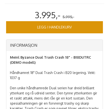
3.995,-
5.995,-
LEGG I HANDLEKURV
INFORMASJON
Meinl Byzance Dual Trash Crash 18" - B18DUTRC
(DEMO modell)
Håndhamret 18" Dual Trash Crash i B20 legering. Vekt:
1037 g
Den unike håndhamrede Dual serien har dreid brilliant
ytterkant og rå udreid senter. Den tynne ytterkanten gir
et raskt attakk, mens det råe gir en kort sustain. Den
spesialhamringen gir en forvrengt trashy og skarp
karakter. Trash Crash er som navnet tilsier, ekstra trashy,