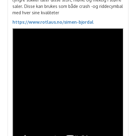
saler. Disse kan brukes som både crash -og riddecymbal
med hver sine kvaliteter
https://www.rotlaus.no/simen-bjordal