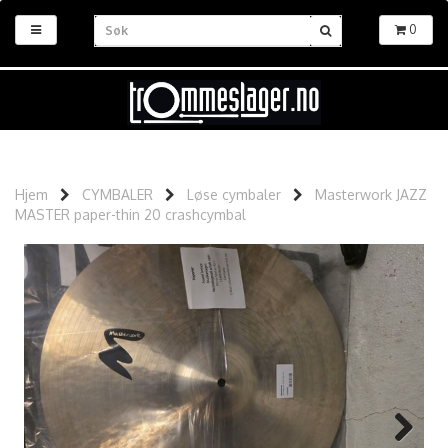
0
Hjem
CYMBALER
Løse cymbaler
Masterwork JAZZ
MASTER paper-thin 20 crashcymbal