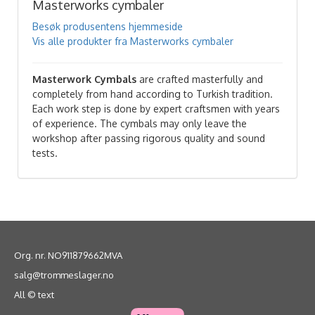
Masterworks cymbaler
Besøk produsentens hjemmeside
Vis alle produkter fra Masterworks cymbaler
Masterwork Cymbals
are crafted masterfully and
completely from hand according to Turkish tradition.
Each work step is done by expert craftsmen with years
of experience. The cymbals may only leave the
workshop after passing rigorous quality and sound
tests.
Org. nr. NO911879662MVA
salg@trommeslager.no
All © text