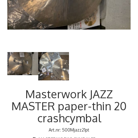
Next
Masterwork JAZZ
MASTER paper-thin 20
crashcymbal
Art.nr:
500Mjazz21pt