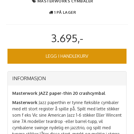
MASTERWORKS CYMBALER
1 PÅ LAGER
3.695,-
LEGG I HANDLEKURV
INFORMASJON
Masterwork JAZZ paper-thin 20 crashcymbal
Masterwork
Jazz paperthin er tynne fleksible cymbaler
med ett stort register å spille på. Spilt med lette stikker
som f eks Vic sine American Jazz 1-6 stikker Eller Wincent
sine 7A modeller teardrop -eller barrel-tupp, vil
cymbalene swinge nydelig en jazztrio, og spilt med
tyngre stikker låter disse stort, mørkt og mektig i større