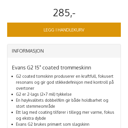
285,-
LEGG I HANDLEKURV
INFORMASJON
Evans G2 15" coated trommeskinn
G2 coated tomskinn produserer en kraftfull, fokusert
resonans og gir god stikkedefinisjon med kontroll på
overtoner
G2 er 2-lags (2×7 mil) tykkelse
En høykvalitets dobbelfilm gir både holdbarhet og
stort stemmeområde
Ett lag med coating tilfører i tillegg mer varme, fokus
og ekstra dybde
Evans G2 brukes primært som slagskinn