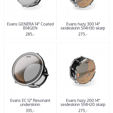
Evans GENERA 14" Coated
Evans hazy 300 14"
B14GEN
seideskinn S14H30 skarp
285,-
275,-
Evans EC 12" Resonant
Evans hazy 200 14"
underskinn
seideskinn S14H20 skarp
335,-
275,-