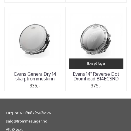
Ikke på lager
Evans Genera Dry 14
Evans 14" Reverse Dot
skarptrommeskinn
Drumhead B14ECSRD
335,-
375,-
Org. nr. NO911879662MVA
salg@trommeslager.no
All © text