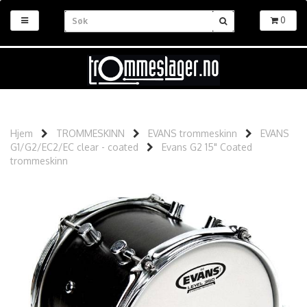
0
Hjem
TROMMESKINN
EVANS trommeskinn
EVANS
G1/G2/EC2/EC clear - coated
Evans G2 15" Coated
trommeskinn