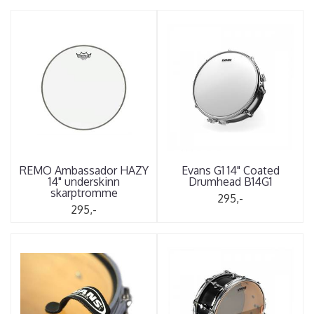
REMO Ambassador HAZY
Evans G1 14" Coated
14" underskinn
Drumhead B14G1
skarptromme
295,-
295,-