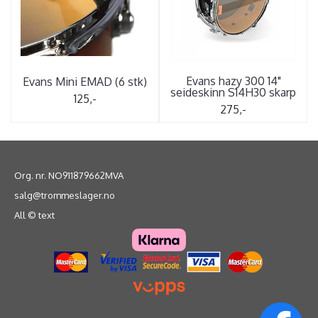
Evans hazy 300 14"
Evans Mini EMAD (6 stk)
seideskinn S14H30 skarp
125,-
275,-
Org. nr. NO911879662MVA
salg@trommeslager.no
All © text