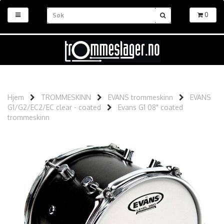
0
Hjem
TROMMESKINN
EVANS trommeskinn
EVANS
G1/G2/EC2/EC clear - coated
Evans G1 08" coated
trommeskinn