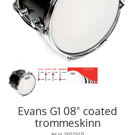
Next
Evans G1 08" coated
trommeskinn
Art.nr:
50025021