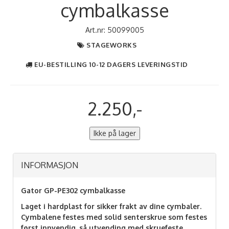
cymbalkasse
Art.nr:
50099005
STAGEWORKS
EU-BESTILLING 10-12 DAGERS LEVERINGSTID
2.250,-
Ikke på lager
INFORMASJON
Gator GP-PE302 cymbalkasse
Laget i hardplast for sikker frakt av dine cymbaler.
Cymbalene festes med solid senterskrue som festes
først innvendig, så utvending med skruefeste.