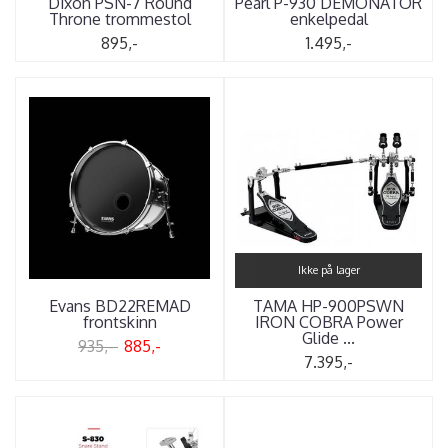
Dixon PSN-7 Round
Pearl P-930 DEMONATOR
Throne trommestol
enkelpedal
895,-
1.495,-
Ikke på lager
Evans BD22REMAD
TAMA HP-900PSWN
frontskinn
IRON COBRA Power
Glide ...
935,-
885,-
7.395,-