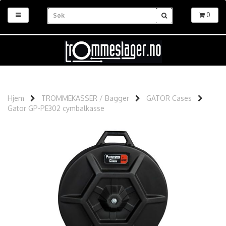
0
Hjem
TROMMEKASSER / Bagger
GATOR Cases
Gator GP-PE302 cymbalkasse