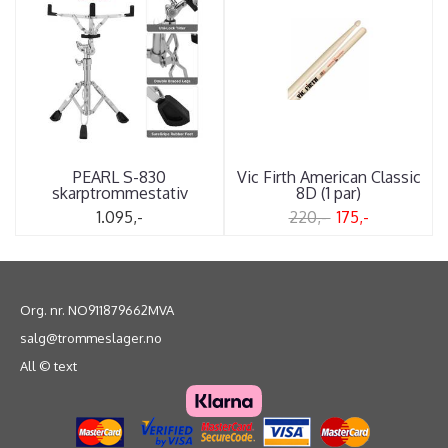
PEARL S-830
Vic Firth American Classic
skarptrommestativ
8D (1 par)
1.095,-
220,-
175,-
Org. nr. NO911879662MVA
salg@trommeslager.no
All © text