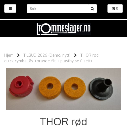
0
Hjem
TILBUD 2026 (Demo, nytt)
THOR rød
quick cymballås +orange-filt + plasthylse (1 sett)
THOR rød