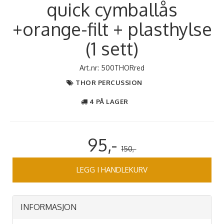
quick cymballås
+orange-filt + plasthylse
(1 sett)
Art.nr:
500THORred
THOR PERCUSSION
4 PÅ LAGER
95,-
150,-
LEGG I HANDLEKURV
INFORMASJON