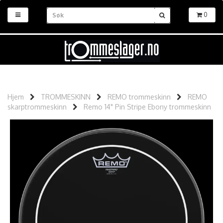
0
Hjem
TROMMESKINN
REMO trommeskinn
REMO
skarptrommeskinn
Remo 14" Pin Stripe Ebony trommeskinn