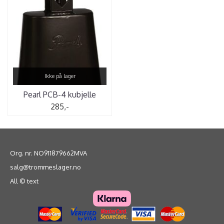
Ikke på lager
Pearl PCB-4 kubjelle
285,-
Org. nr. NO911879662MVA
salg@trommeslager.no
All © text