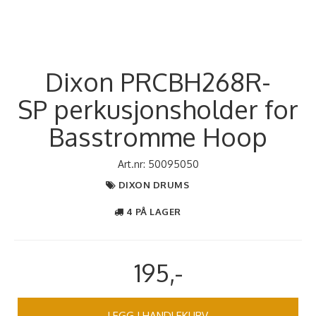
Dixon PRCBH268R-
SP perkusjonsholder for
Basstromme Hoop
Art.nr:
50095050
DIXON DRUMS
4 PÅ LAGER
195,-
LEGG I HANDLEKURV