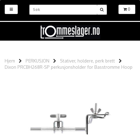
0
Hjem
PERKUSJON
Stativer, holdere, perk brett
Dixon PRCBH268R-SP perkusjonsholder for Basstromme Hoop