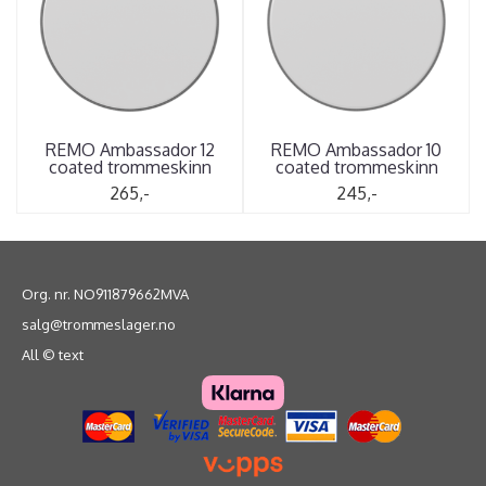
REMO Ambassador 12
REMO Ambassador 10
coated trommeskinn
coated trommeskinn
265,-
245,-
Org. nr. NO911879662MVA
salg@trommeslager.no
All © text