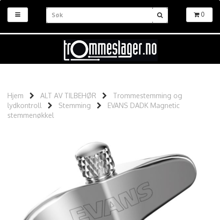
0
Hjem
ALT AV TILBEHØR
Trommestemming og
lydkontroll
Stemming
EVANS DADK Magnetic
stemmenøkkel