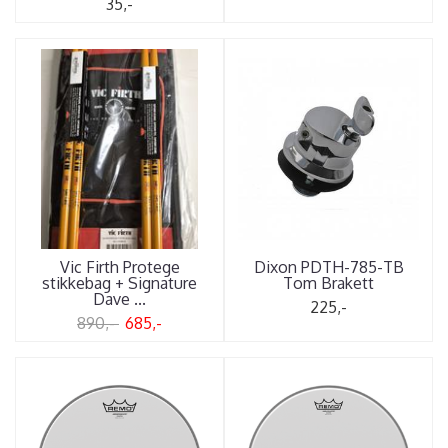
35,-
Vic Firth Protege
Dixon PDTH-785-TB
stikkebag + Signature
Tom Brakett
Dave ...
225,-
890,-
685,-