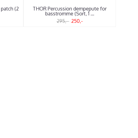
patch (2
THOR Percussion dempepute for
basstromme (Sort, 1 ...
295,-
250,-