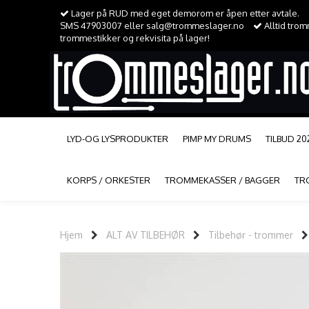
Lager på RUD med eget demorom er åpen etter avtale.
SMS 47903007 eller salg@trommeslager.no
Alltid tro
trommestikker og rekvisita på lager!
LYD-OG LYSPRODUKTER
PIMP MY DRUMS
TILBUD 20
KORPS / ORKESTER
TROMMEKASSER / BAGGER
TR
Hjem
ALT AV TILBEHØR
Tilbehør - trommer