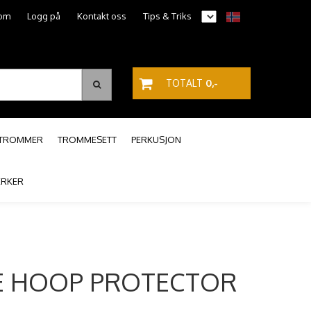
om
Logg på
Kontakt oss
Tips & Triks
TOTALT
0,-
PTROMMER
TROMMESETT
PERKUSJON
RKER
 HOOP PROTECTOR