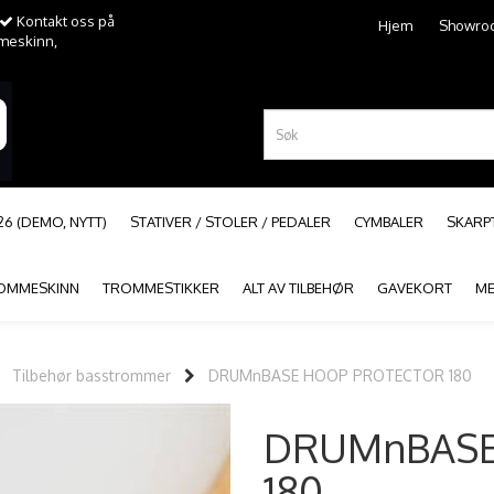
Kontakt oss på
Hjem
Showro
mmeskinn,
26 (DEMO, NYTT)
STATIVER / STOLER / PEDALER
CYMBALER
SKAR
OMMESKINN
TROMMESTIKKER
ALT AV TILBEHØR
GAVEKORT
ME
Tilbehør basstrommer
DRUMnBASE HOOP PROTECTOR 180
DRUMnBASE
180